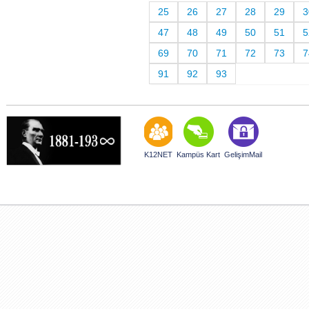
25
26
27
28
29
3
47
48
49
50
51
5
69
70
71
72
73
7
91
92
93
K12NET
Kampüs Kart
GelişimMail