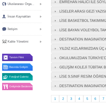
EMREHAN HALICI İLE SÖYL
Uluslararası Orga...
LİSELER ARASI GEZİ YAZI
İnsan Kaynakları
LİSE BASKETBOL TAKIMIMIZ
İletişim
LİSE BAYAN VOLEYBOL TAKI
DESTINATION IMAGINATION
Kalite Yönetimi
YILDIZ KIZLARIMIZDAN ÜÇ 
OKULUMUZDAN TÜRKİYE'DE
Tanıtım Filmi
GELİŞİM KOLEJİ TÜBİTAK B
Basında Gelişim
LİSE 9.SINIF RESİM ÖĞRE
Fotoğraf Galerisi
DESTINATION IMAGINATI
Gelişimde Beslenme
1
2
3
4
5
6
7