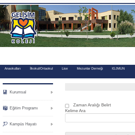
.
Anaokulları
İlkokul/Ortaokul
Lise
Mezunlar Derneği
IGJMUN
Kurumsal
Zaman Aralığı Belirt
Eğitim Programı
Kelime Ara
Kampüs Hayatı