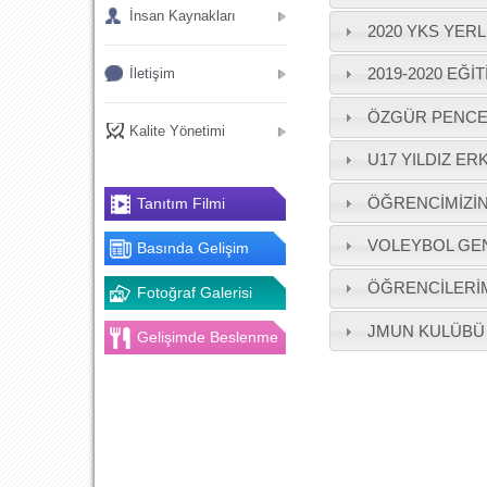
İnsan Kaynakları
2020 YKS YER
2019-2020 EĞİ
İletişim
ÖZGÜR PENCER
Kalite Yönetimi
U17 YILDIZ ER
ÖĞRENCİMİZİN
Tanıtım Filmi
VOLEYBOL GEN
Basında Gelişim
ÖĞRENCİLERİM
Fotoğraf Galerisi
JMUN KULÜBÜ
Gelişimde Beslenme