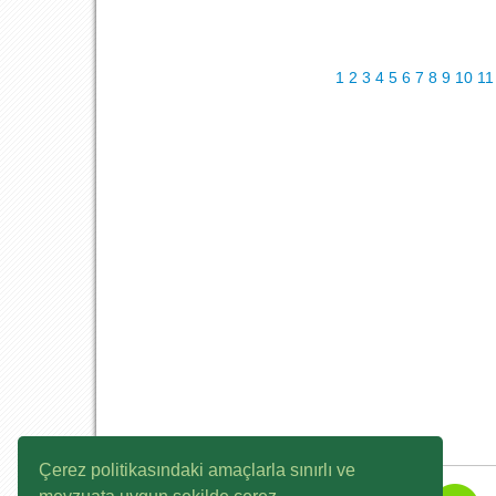
1
2
3
4
5
6
7
8
9
10
11
Çerez politikasındaki amaçlarla sınırlı ve