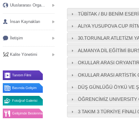
Uluslararası Orga...
TÜBİTAK / BU BENİM ESER
İnsan Kaynakları
ALIYA YUSUPOVA CUP RİT
30.TORUNLAR ATLETİZM YAR
İletişim
ALMANYA DİL EĞİTİMİ BURS
Kalite Yönetimi
OKULLAR ARASI ORYANTIR
OKULLAR ARASI ARTİSTİK
Tanıtım Filmi
DÜŞ GÜNLÜĞÜ ÖYKÜ VE Şİ
Basında Gelişim
ÖĞRENCİMİZ UNIVERSITY O
Fotoğraf Galerisi
3 TAKIM 3 TÜRKİYE FİNALİ
Gelişimde Beslenme