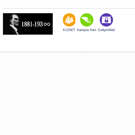
K12NET
Kampüs Kart
GelişimMail