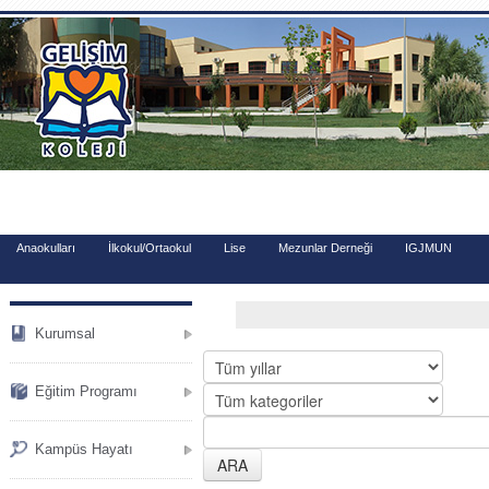
.
Anaokulları
İlkokul/Ortaokul
Lise
Mezunlar Derneği
IGJMUN
Kurumsal
Eğitim Programı
Kampüs Hayatı