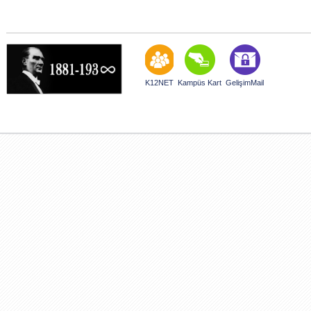
K12NET
Kampüs Kart
GelişimMail