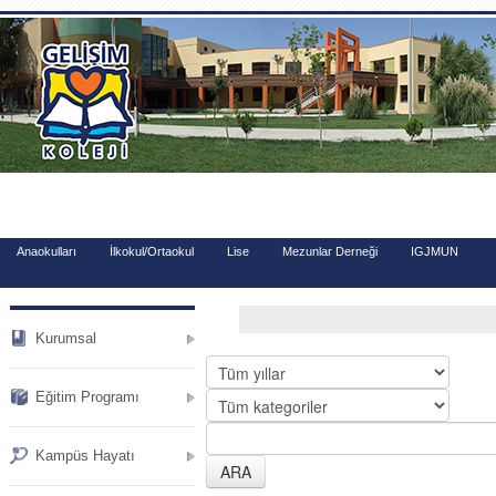
.
Anaokulları
İlkokul/Ortaokul
Lise
Mezunlar Derneği
IGJMUN
Kurumsal
Eğitim Programı
Kampüs Hayatı