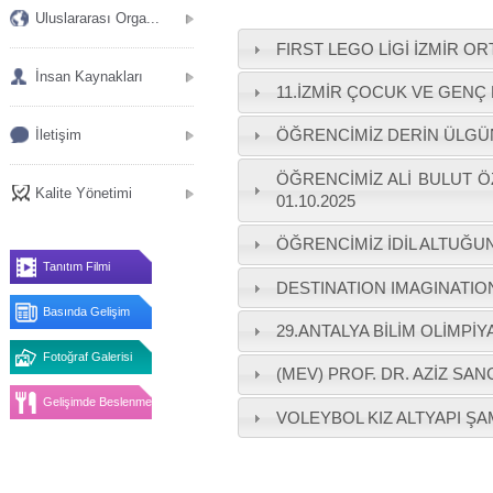
Uluslararası Orga...
FIRST LEGO LİGİ İZMİR 
İnsan Kaynakları
11.İZMİR ÇOCUK VE GENÇ 
ÖĞRENCİMİZ DERİN ÜLGÜ
İletişim
ÖĞRENCİMİZ ALİ BULUT Ö
Kalite Yönetimi
01.10.2025
ÖĞRENCİMİZ İDİL ALTUĞUN
Tanıtım Filmi
DESTINATION IMAGINATIO
Basında Gelişim
29.ANTALYA BİLİM OLİMPİYA
Fotoğraf Galerisi
(MEV) PROF. DR. AZİZ SAN
Gelişimde Beslenme
VOLEYBOL KIZ ALTYAPI ŞA