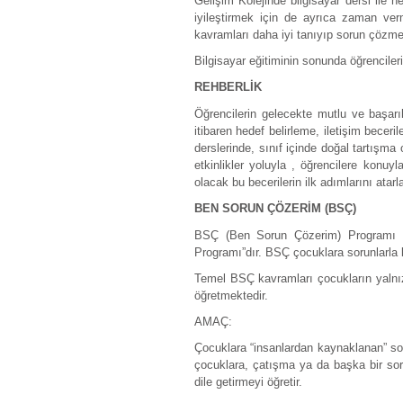
Gelişim Kolejinde bilgisayar dersi ile h
iyileştirmek için de ayrıca zaman verm
kavramları daha iyi tanıyıp sorun çözme be
Bilgisayar eğitiminin sonunda öğrencileri
REHBERLİK
Öğrencilerin gelecekte mutlu ve başarıl
itibaren hedef belirleme, iletişim beceri
derslerinde, sınıf içinde doğal tartışm
etkinlikler yoluyla , öğrencilere konuyl
olacak bu becerilerin ilk adımlarını atarla
BEN SORUN ÇÖZERİM (BSÇ)
BSÇ (Ben Sorun Çözerim) Programı Pro
Programı”dır. BSÇ çocuklara sorunlarla 
Temel BSÇ kavramları çocukların yalnızc
öğretmektedir.
AMAÇ:
Çocuklara “insanlardan kaynaklanan” so
çocuklara, çatışma ya da başka bir sor
dile getirmeyi öğretir.