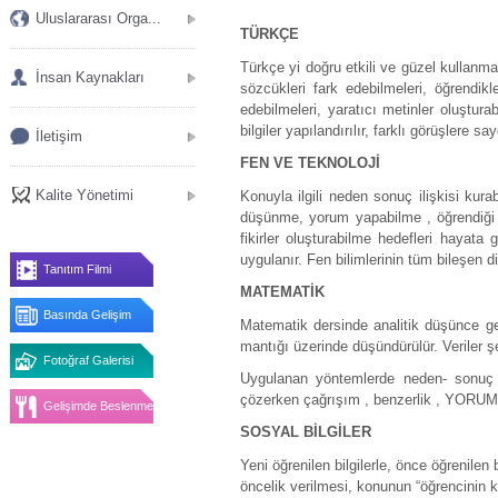
Uluslararası Orga...
TÜRKÇE
Türkçe yi doğru etkili ve güzel kullanma
İnsan Kaynakları
sözcükleri fark edebilmeleri, öğrendikle
edebilmeleri, yaratıcı metinler oluşturab
bilgiler yapılandırılır, farklı görüşlere 
İletişim
FEN VE TEKNOLOJİ
Kalite Yönetimi
Konuyla ilgili neden sonuç ilişkisi kurab
düşünme, yorum yapabilme , öğrendiği bi
fikirler oluşturabilme hedefleri hayata 
uygulanır. Fen bilimlerinin tüm bileşen di
Tanıtım Filmi
MATEMATİK
Basında Gelişim
Matematik dersinde analitik düşünce gel
mantığı üzerinde düşündürülür. Veriler ş
Fotoğraf Galerisi
Uygulanan yöntemlerde neden- sonuç ili
çözerken çağrışım , benzerlik , YORUM
Gelişimde Beslenme
SOSYAL BİLGİLER
Yeni öğrenilen bilgilerle, önce öğrenilen
öncelik verilmesi, konunun “öğrencinin k