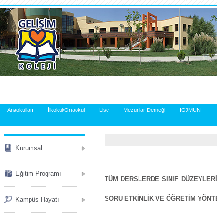
.
Anaokulları
İlkokul/Ortaokul
Lise
Mezunlar Derneği
IGJMUN
Kurumsal
Eğitim Programı
TÜM DERSLERDE SINIF DÜZEYLER
SORU ETKİNLİK VE ÖĞRETİM YÖNTE
Kampüs Hayatı