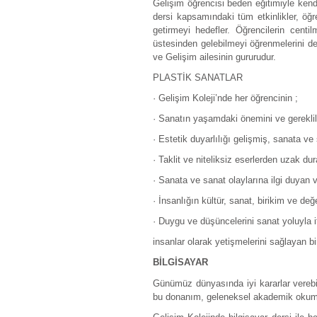
Gelişim öğrencisi beden eğitimiyle kend
dersi kapsamındaki tüm etkinlikler, öğr
getirmeyi hedefler. Öğrencilerin centi
üstesinden gelebilmeyi öğrenmelerini des
ve Gelişim ailesinin gururudur.
PLASTİK SANATLAR
· Gelişim Koleji’nde her öğrencinin ;
· Sanatın yaşamdaki önemini ve gereklil
· Estetik duyarlılığı gelişmiş, sanata v
· Taklit ve niteliksiz eserlerden uzak dur
· Sanata ve sanat olaylarına ilgi duyan 
· İnsanlığın kültür, sanat, birikim ve d
· Duygu ve düşüncelerini sanat yoluyla i
insanlar olarak yetişmelerini sağlayan bi
BİLGİSAYAR
Günümüz dünyasında iyi kararlar verebil
bu donanım, geleneksel akademik okuma,