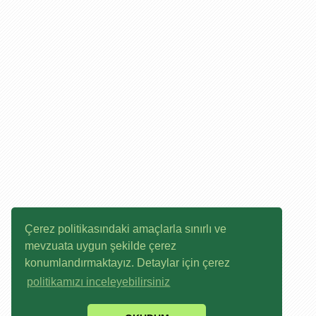
Çerez politikasındaki amaçlarla sınırlı ve
mevzuata uygun şekilde çerez
konumlandırmaktayız. Detaylar için çerez
politikamızı inceleyebilirsiniz