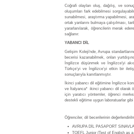
Coğrafi olayları oluş, dağılış, ve sonu
oluşumları fark edebilmesi sorgulayabilm
sunabilmesi, araştırma yapabilmesi, araş
ortak yanlarını bulmaya çalışılması, tari
yararlanılarak, öğrencilerin merak ederek
sağlanır.
YABANCI DİL
Gelişim Koleji'nde, Avrupa standartlarınd
becerisi kazanabilmek, onları yurtdışı
İngilizce düşünmek ve İngilizce'yi ak
Türkçe’yi ve İngilizce’yi etkin bir il
sonuçlarıyla kanıtlanmıştır.
İkinci yabancı dil eğitimine İngilizce 
ve İtalyanca* ikinci yabancı dil olarak ö
için yaratıcı yöntemler, öğrenci merkez
destekli eğitime uygun laboratuarlar gibi
Öğrenciler, dil becerilerinin değerlendiri
AVRUPA DİL PASAPORT SINAVLARI 
TOEFL Junior (Test of English as a