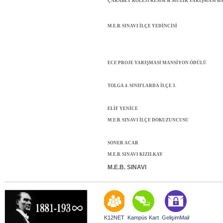
ÇAKABEY KOLEJİ RESİM & MÜZİK YARIŞMASI B
M.E.B. SINAVI
İLÇE YEDİNCİSİ
ECE
PROJE YARIŞMASI MANSİYON ÖDÜLÜ
TOLGA
4. SINIFLARDA İLÇE 3.
ELİF YENİCE
M.E.B. SINAVI
İLÇE DOKUZUNCUSU
SONER ACAR
M.E.B. SINAVI
KIZILKAY
M.E.B. SINAVI
K12NET
Kampüs Kart
GelişimMail