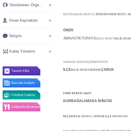
Uluslararası Orga...
DESTİNA
M.E.B. SINAVI
1. DÖNEM
TUDEM TESTİ 1. 
İnsan Kaynakları
ÖNER
İletişim
JİMNASTİK
TÜRKİYE
M.E.B. SINAVI
M.E.B. SINA
Kalite Yönetimi
YAMAÇ
İL SATRANÇ
DÖRDÜNCÜSÜ
İLÇE
ÇABUK
M.E.B. SINAVI
DÖNEM
Tanıtım Filmi
Basında Gelişim
EMRE KEREM AŞKIN
Fotoğraf Galerisi
KURBAĞALAMADA
İKİNCİSİ
Gelişimde Beslenme
RECEP
M.E.B. SINAVI 1. DÖNEM İLÇE ONUNCUSU