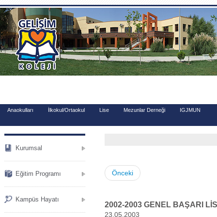
.
Anaokulları
İlkokul/Ortaokul
Lise
Mezunlar Derneği
IGJMUN
Kurumsal
Önceki
Eğitim Programı
Kampüs Hayatı
2002-2003 GENEL BAŞARI Lİ
23.05.2003