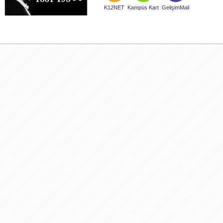
K12NET
Kampüs Kart
GelişimMail