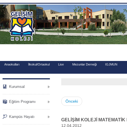
.
Anaokulları
İlkokul/Ortaokul
Lise
Mezunlar Derneği
IGJMUN
Kurumsal
Önceki
Eğitim Programı
Kampüs Hayatı
GELİŞİM KOLEJİ MATEMATİK L
12.04.2012