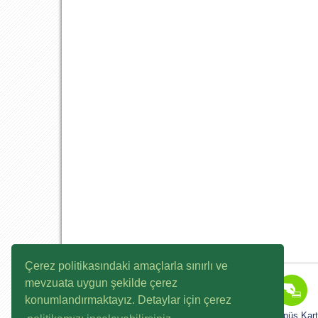
Çerez politikasındaki amaçlarla sınırlı ve
mevzuata uygun şekilde çerez
konumlandırmaktayız. Detaylar için çerez
K12NET
Kampüs Kart