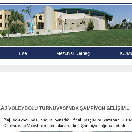
Lise
Mezunlar Derneği
IGJM
LAJ VOLEYBOLU TURNUVASI'NDA ŞAMPİYON GELİŞİM...
Plaj Voleybolunda bugün oynadığı final maçlarını kazanan kızla
Okullararası Voleybol müsabakalarında 4.Şampiyonluğunu getirdi...