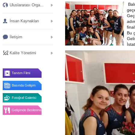
Bal
Uluslararası Orga...
geçe
Geçe
İnsan Kaynakları
adı
fina
Bu g
İletişim
Gel
İsta
Kalite Yönetimi
Tanıtım Filmi
Basında Gelişim
Fotoğraf Galerisi
Gelişimde Beslenme