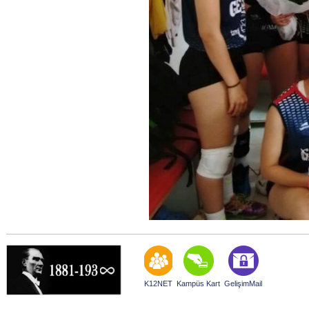
K12NET
Kampüs Kart
GelişimMail