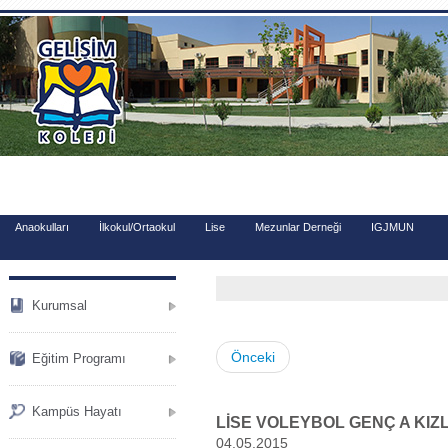
.
Anaokulları
İlkokul/Ortaokul
Lise
Mezunlar Derneği
IGJMUN
Kurumsal
Önceki
Eğitim Programı
Kampüs Hayatı
LİSE VOLEYBOL GENÇ A KI
04.05.2015