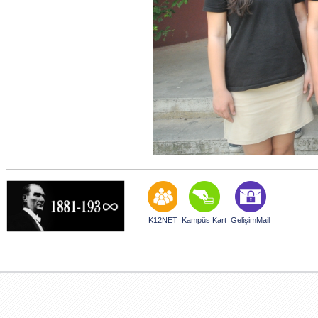
K12NET
Kampüs Kart
GelişimMail