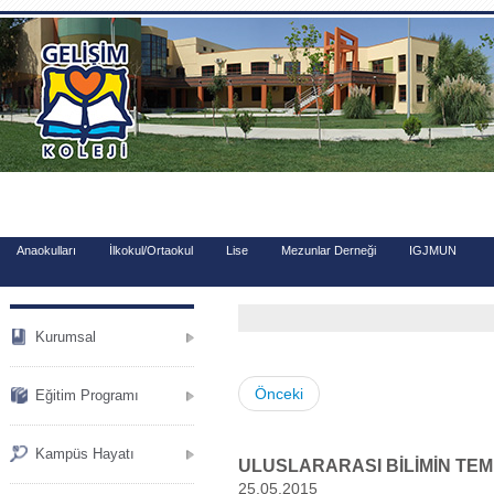
.
Anaokulları
İlkokul/Ortaokul
Lise
Mezunlar Derneği
IGJMUN
Kurumsal
Önceki
Eğitim Programı
Kampüs Hayatı
ULUSLARARASI BİLİMİN TEM
25.05.2015