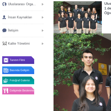
Ulu
Uluslararası Orga...
1.d
Öğre
İnsan Kaynakları
İletişim
Kalite Yönetimi
Tanıtım Filmi
Basında Gelişim
Fotoğraf Galerisi
Gelişimde Beslenme