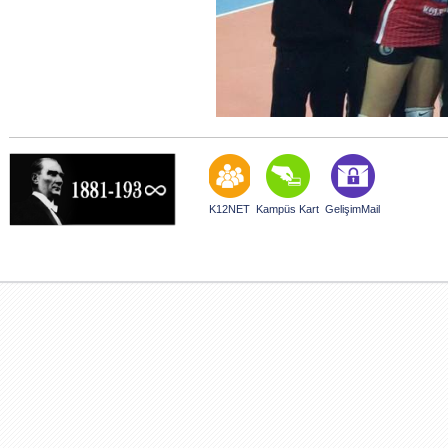
K12NET
Kampüs Kart
GelişimMail