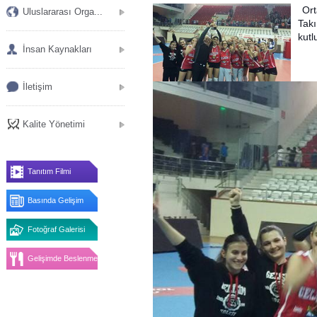
Ort
Uluslararası Orga...
Takı
kutl
İnsan Kaynakları
İletişim
Kalite Yönetimi
Tanıtım Filmi
Basında Gelişim
Fotoğraf Galerisi
Gelişimde Beslenme