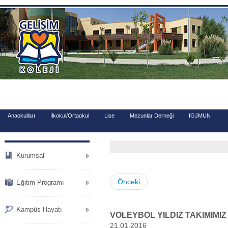
.
Anaokulları
İlkokul/Ortaokul
Lise
Mezunlar Derneği
IGJMUN
Kurumsal
Önceki
Eğitim Programı
Kampüs Hayatı
VOLEYBOL YILDIZ TAKIMIMIZ
21.01.2016