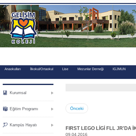
.
Anaokulları
İlkokul/Ortaokul
Lise
Mezunlar Derneği
IGJMUN
Kurumsal
Önceki
Eğitim Programı
Kampüs Hayatı
FIRST LEGO LİGİ FLL JR'DA 
09.04.2016