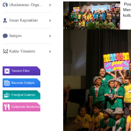
Pos
Uluslararası Orga...
Mera
kutl
İnsan Kaynakları
İletişim
Kalite Yönetimi
Tanıtım Filmi
Basında Gelişim
Fotoğraf Galerisi
Gelişimde Beslenme