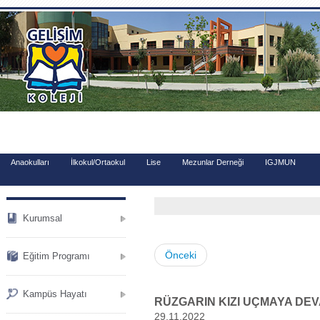
.
Anaokulları
İlkokul/Ortaokul
Lise
Mezunlar Derneği
IGJMUN
Kurumsal
Önceki
Eğitim Programı
Kampüs Hayatı
RÜZGARIN KIZI UÇMAYA DE
29.11.2022