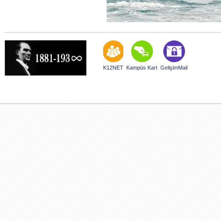
K12NET
Kampüs Kart
GelişimMail