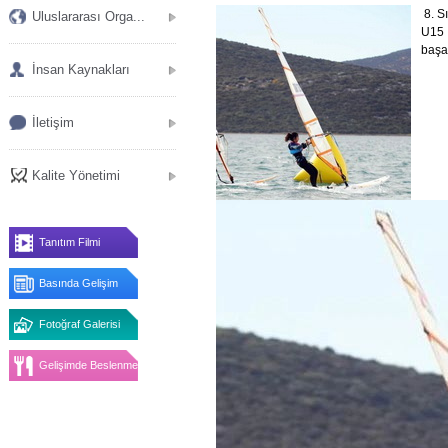
8. S
Uluslararası Orga...
U15 
başar
İnsan Kaynakları
İletişim
Kalite Yönetimi
Tanıtım Filmi
Basında Gelişim
Fotoğraf Galerisi
Gelişimde Beslenme