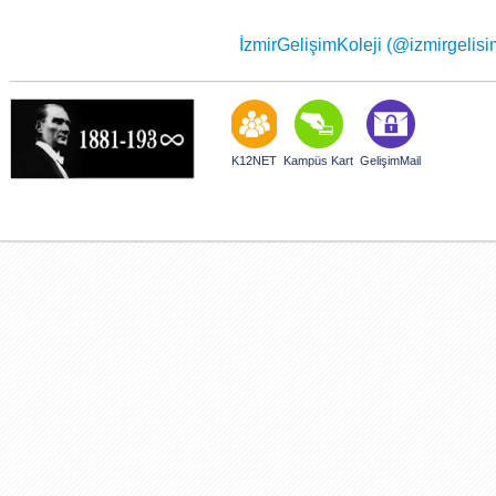
İzmirGelişimKoleji (@izmirgelisimk
K12NET
Kampüs Kart
GelişimMail