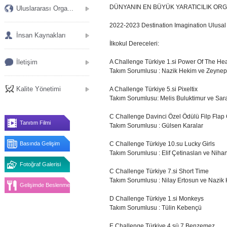
DÜNYANIN EN BÜYÜK YARATICILIK ORGA
Uluslararası Orga...
2022-2023 Destination Imagination Ulusal t
İnsan Kaynakları
İlkokul Dereceleri:
İletişim
A Challenge Türkiye 1.si Power Of The Hea
Takım Sorumlusu : Nazik Hekim ve Zeyne
Kalite Yönetimi
A Challenge Türkiye 5.si Pixeltix
Takım Sorumlusu: Melis Buluktimur ve Sar
C Challenge Davinci Özel Ödülü Filp Flap
Tanıtım Filmi
Takım Sorumlusu : Gülsen Karalar
Basında Gelişim
C Challenge Türkiye 10.su Lucky Girls
Takım Sorumlusu : Elif Çetinaslan ve Nihan
Fotoğraf Galerisi
C Challenge Türkiye 7.si Short Time
Takım Sorumlusu : Nilay Ertosun ve Nazik
Gelişimde Beslenme
D Challenge Türkiye 1.si Monkeys
Takım Sorumlusu : Tülin Kebençü
E Challenge Türkiye 4.sü 7 Benzemez