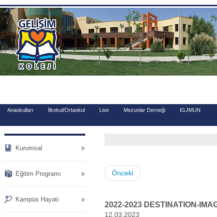
.
Anaokulları
İlkokul/Ortaokul
Lise
Mezunlar Derneği
IGJMUN
Kurumsal
Önceki
Eğitim Programı
Kampüs Hayatı
2022-2023 DESTINATION-IM
12.03.2023