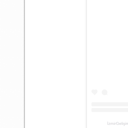
İzmirGelişim