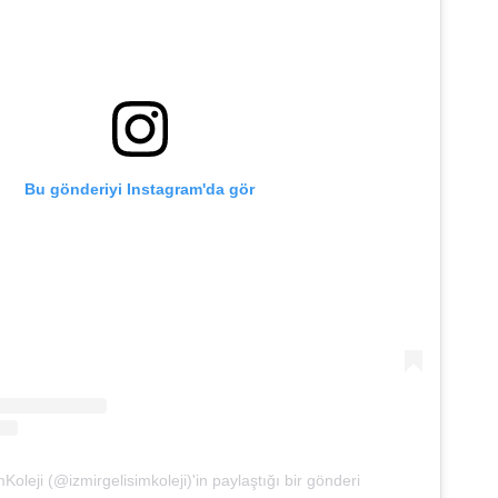
Bu gönderiyi Instagram'da gör
Koleji (@izmirgelisimkoleji)'in paylaştığı bir gönderi