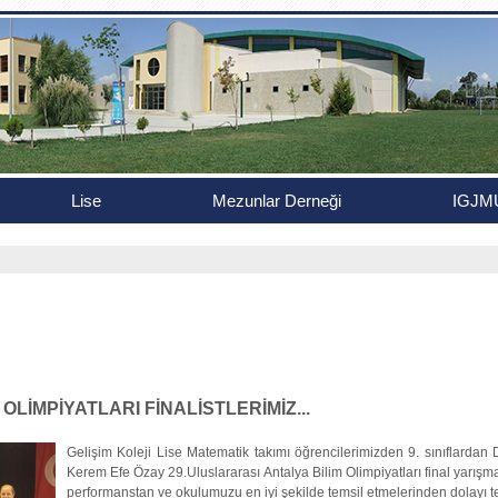
Lise
Mezunlar Derneği
IGJM
 OLİMPİYATLARI FİNALİSTLERİMİZ...
Gelişim Koleji Lise Matematik takımı öğrencilerimizden 9. sınıflardan
Kerem Efe Özay 29.Uluslararası Antalya Bilim Olimpiyatları final yarışması
performanstan ve okulumuzu en iyi şekilde temsil etmelerinden dolayı t