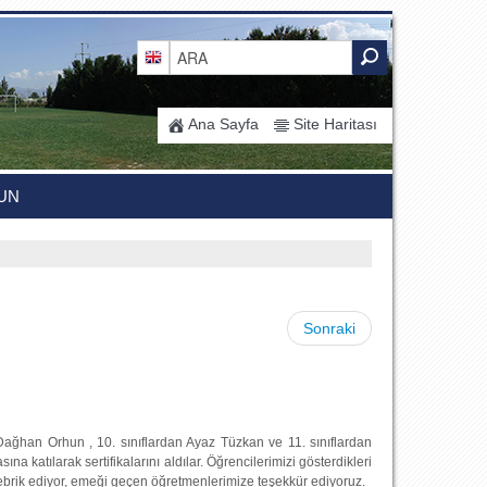
Ana Sayfa
Site Haritası
UN
Sonraki
 Dağhan Orhun , 10. sınıflardan Ayaz Tüzkan ve 11. sınıflardan
na katılarak sertifikalarını aldılar. Öğrencilerimizi gösterdikleri
ebrik ediyor, emeği geçen öğretmenlerimize teşekkür ediyoruz.