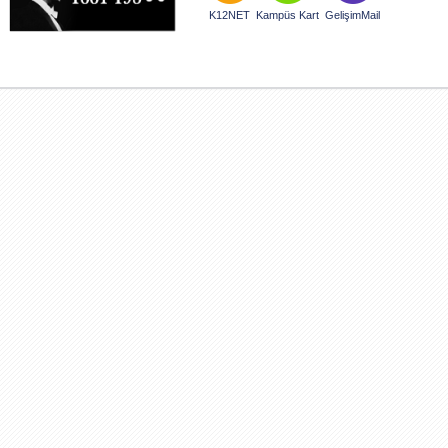
K12NET
Kampüs Kart
GelişimMail