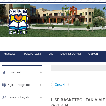
.
Anaokulları
İlkokul/Ortaokul
Lise
Mezunlar Derneği
IGJMUN
Kurumsal
Önceki
Eğitim Programı
Kampüs Hayatı
LİSE BASKETBOL TAKIMIMIZ İ
24.01.2014