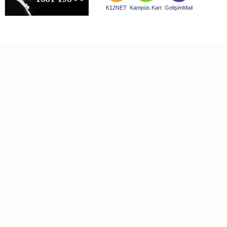
K12NET
Kampüs Kart
GelişimMail