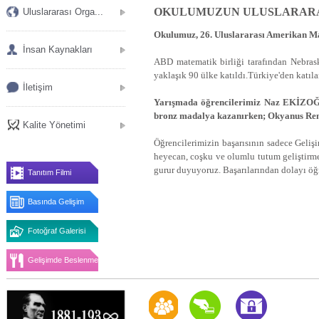
OKULUMUZUN ULUSLARARAS
Uluslararası Orga...
Okulumuz, 26. Uluslararası Amerikan Mat
İnsan Kaynakları
ABD matematik birliği tarafından Nebrask
yaklaşık 90 ülke katıldı.Türkiye'den katıl
İletişim
Yarışmada öğrencilerimiz Naz EKİZO
bronz madalya kazanırken; Okyanus Re
Kalite Yönetimi
Öğrencilerimizin başarısının sadece Geli
heyecan, coşku ve olumlu tutum geliştir
gurur duyuyoruz. Başarılarından dolayı öğ
Tanıtım Filmi
Basında Gelişim
Fotoğraf Galerisi
Gelişimde Beslenme