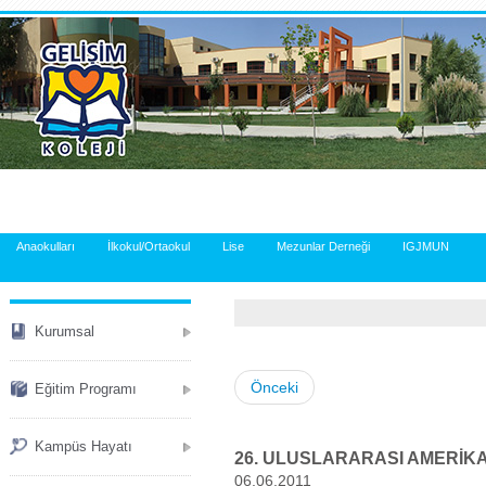
.
Anaokulları
İlkokul/Ortaokul
Lise
Mezunlar Derneği
IGJMUN
Kurumsal
Önceki
Eğitim Programı
Kampüs Hayatı
26. ULUSLARARASI AMERİKA
06.06.2011