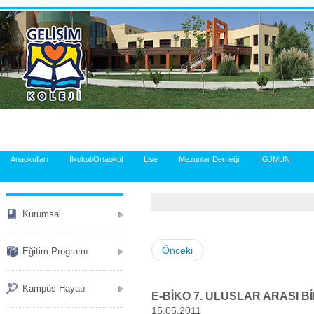
.
Anaokulları
İlkokul/Ortaokul
Lise
Mezunlar Derneği
IGJMUN
Kurumsal
Önceki
Eğitim Programı
Kampüs Hayatı
E-BİKO 7. ULUSLAR ARASI Bİ
15.05.2011