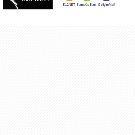
K12NET
Kampüs Kart
GelişimMail