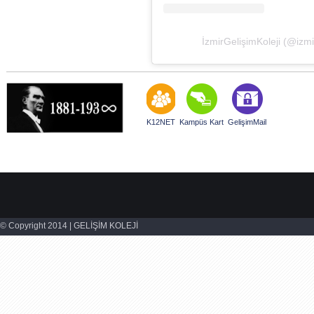
İzmirGelişimKoleji (@izmir
K12NET
Kampüs Kart
GelişimMail
© Copyright 2014 | GELİŞİM KOLEJİ