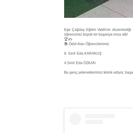
​Ege Çağdaş Eğitim Vakfı'nın düzenlediği 
öğrencimiz büyük bir başarıya imza attı!
🏆✍
​📚 Ödül Alan Öğrencilerimiz:
​8. Sınıf: Eda KARAKUŞ
4.Sınıf: Eda ÖZKAN
​Bu genç yeteneklerimizi tebrik ediyor, baş