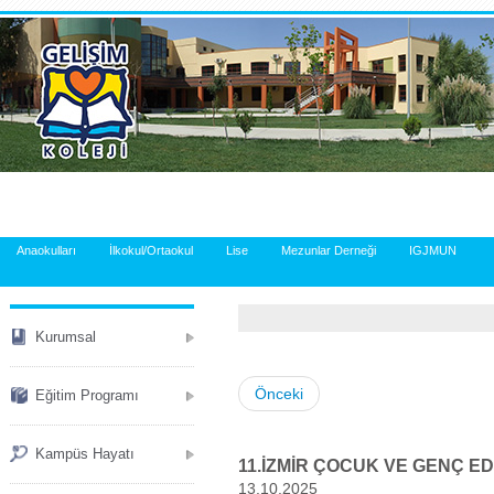
.
Anaokulları
İlkokul/Ortaokul
Lise
Mezunlar Derneği
IGJMUN
Kurumsal
Önceki
Eğitim Programı
Kampüs Hayatı
11.İZMİR ÇOCUK VE GENÇ ED
13.10.2025