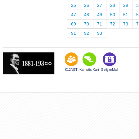
25
26
27
28
29
3
47
48
49
50
51
5
69
70
71
72
73
7
91
92
93
K12NET
Kampüs Kart
GelişimMail