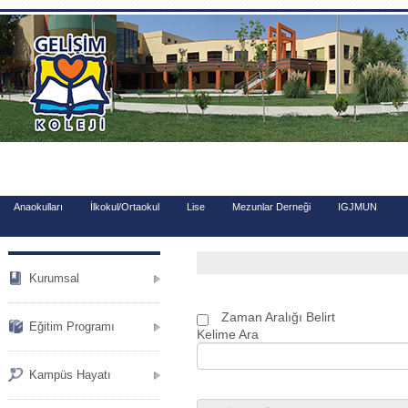
.
Anaokulları
İlkokul/Ortaokul
Lise
Mezunlar Derneği
IGJMUN
Kurumsal
Zaman Aralığı Belirt
Eğitim Programı
Kelime Ara
Kampüs Hayatı