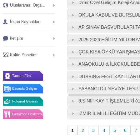
İzmir Özel Gelişim Koleji Anad
Uluslararası Orga...
OKULA KABUL VE BURSLUL
İnsan Kaynakları
AP SINAV BAŞVURULARI T
İletişim
2025-2026 EĞİTİM YILI OR
ÇOK KISA ÖYKÜ YARIŞMASI
Kalite Yönetimi
ANAOKULU & İLKOKUL EB
DUBBING FEST KAYITLARI 
Tanıtım Filmi
YABANCI DİL SEVİYE TESPİT
Basında Gelişim
9.SINIF KAYIT İŞLEMLERİ
01
Fotoğraf Galerisi
İZMİR İL MİLLİ EĞİTİM M
Gelişimde Beslenme
2
3
4
5
6
7
1