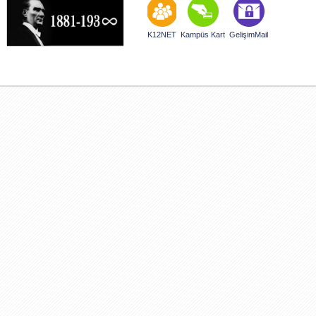
K12NET
Kampüs Kart
GelişimMail