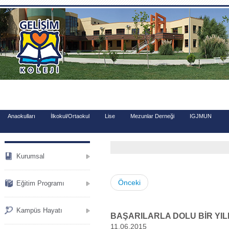
.
Anaokulları
İlkokul/Ortaokul
Lise
Mezunlar Derneği
IGJMUN
Kurumsal
Önceki
Eğitim Programı
Kampüs Hayatı
BAŞARILARLA DOLU BİR YIL
11.06.2015