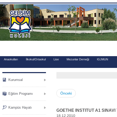
.
Anaokulları
İlkokul/Ortaokul
Lise
Mezunlar Derneği
IGJMUN
Kurumsal
Önceki
Eğitim Programı
Kampüs Hayatı
GOETHE INSTITUT A1 SINAVI 
18.12.2010