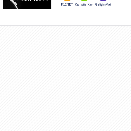
K12NET
Kampüs Kart
GelişimMail