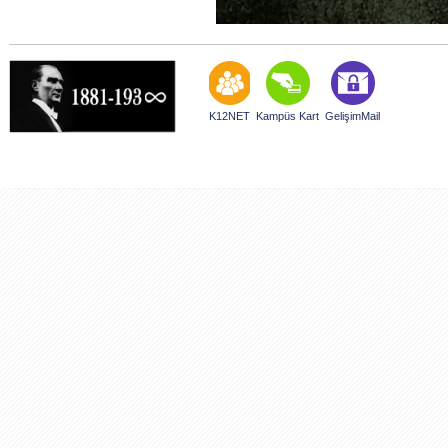
K12NET
Kampüs Kart
GelişimMail