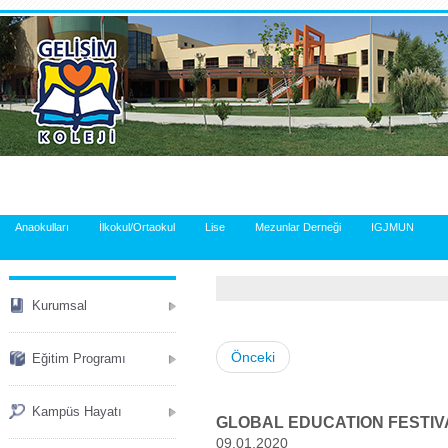
.
Anaokulları
İlkokul/Ortaokul
Lise
Mezunlar Derneği
IGJMUN
Kurumsal
Önceki
Eğitim Programı
Kampüs Hayatı
GLOBAL EDUCATION FESTIV
09.01.2020