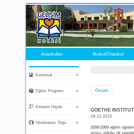
.
Anaokulları
İlkokul/Ortaokul
Kurumsal
Önceki
Eğitim Programı
Kampüs Hayatı
GOETHE INSTITUT 
18.12.2010
Uluslararası Orga...
2008-2009 eğitim öğretim 
açmış olduğu dil yeterli