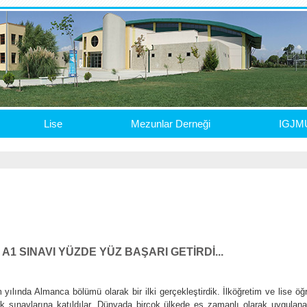
Lise
Mezunlar Derneği
IGJM
A1 SINAVI YÜZDE YÜZ BAŞARI GETİRDİ...
yılında Almanca bölümü olarak bir ilki gerçekleştirdik. İlköğretim ve lise öğ
lik sınavlarına katıldılar. Dünyada birçok ülkede eş zamanlı olarak uygulana