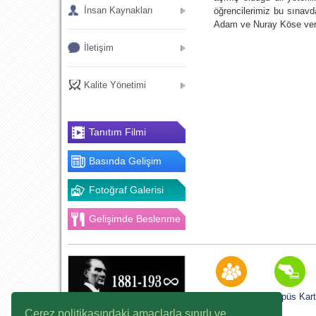
İnsan Kaynakları
öğrencilerimiz bu sınavd
Adam ve Nuray Köse verdi
İletişim
Kalite Yönetimi
Tanıtım Filmi
Basında Gelişim
Fotoğraf Galerisi
Gelişimde Beslenme
K12NET
Kampüs Kart
Çerez politikasındaki amaçlarla sınırlı ve