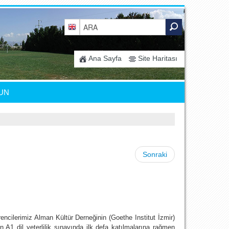
Ana Sayfa
Site Haritası
UN
Sonraki
rencilerimiz Alman Kültür Derneğinin (Goethe Institut İzmir)
n A1 dil yeterlilik sınavında ilk defa katılmalarına rağmen