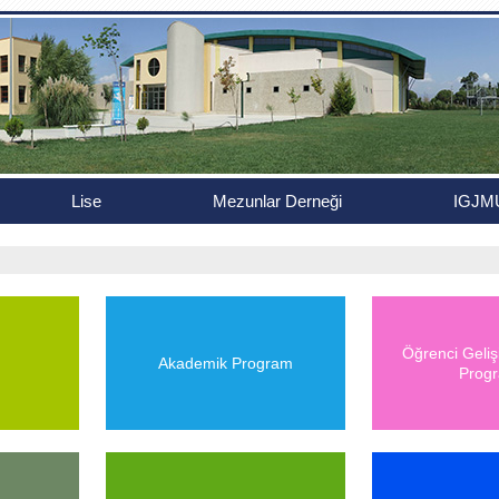
Lise
Mezunlar Derneği
IGJM
Öğrenci Geliş
Akademik Program
Prog