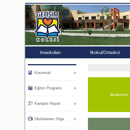
.
Anaokulları
İlkokul/Ortaokul
Kurumsal
Eğitim Programı
İlkelerimiz
Kampüs Hayatı
Uluslararası Orga...