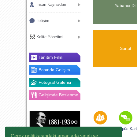
İnsan Kaynakları
Yabancı Dil
İletişim
Kalite Yönetimi
Sanat
Tanıtım Filmi
Basında Gelişim
Fotoğraf Galerisi
Gelişimde Beslenme
K12NET
Kampüs Kart
Çerez politikasındaki amaçlarla sınırlı ve