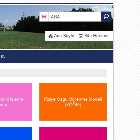
Ana Sayfa
Site Haritası
UN
imini İzleme
Kişiye Özgü Öğrenme Modeli
ramı
(KÖÖM)