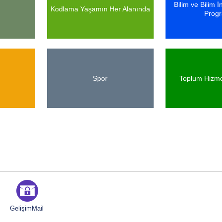
Bilim ve Bilim 
Kodlama Yaşamın Her Alanında
Prog
Spor
Toplum Hizme
GelişimMail