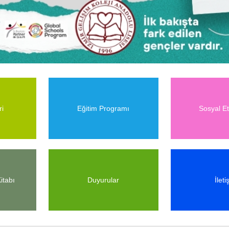
ri
Eğitim Programı
Sosyal Etk
itabı
Duyurular
İleti