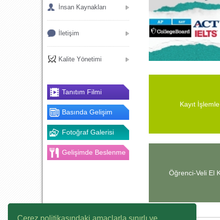
İnsan Kaynakları
İletişim
Kalite Yönetimi
Tanıtım Filmi
Kayıt İşlemle
Basında Gelişim
Fotoğraf Galerisi
Gelişimde Beslenme
Öğrenci-Veli El K
Çerez politikasındaki amaçlarla sınırlı ve