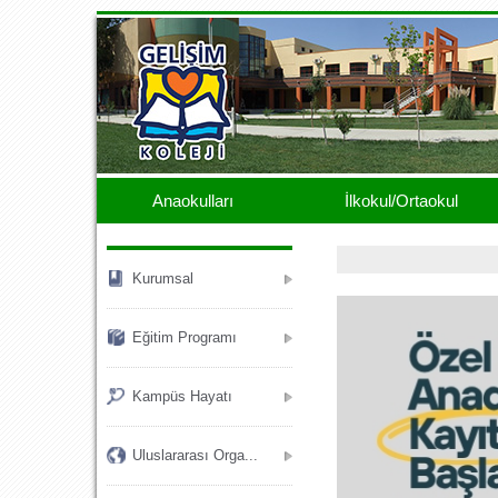
.
Anaokulları
İlkokul/Ortaokul
Kurumsal
Eğitim Programı
Kampüs Hayatı
Uluslararası Orga...