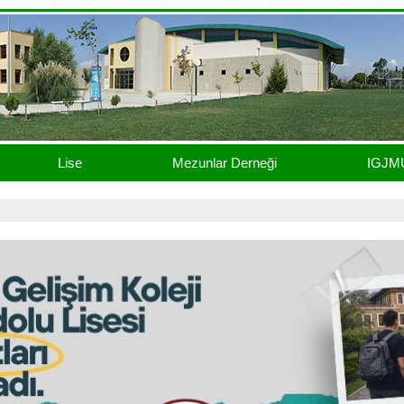
Lise
Mezunlar Derneği
IGJM