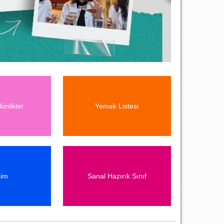
inlikler
Yemek Listesi
şim
Sanal Hazırık Sınıf