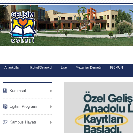
.
Anaokulları
İlkokul/Ortaokul
Lise
Mezunlar Derneği
IGJMUN
Kurumsal
Eğitim Programı
Kampüs Hayatı