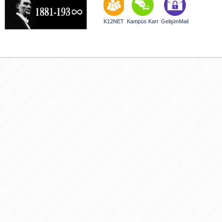
Bilimsel düşünceyi, yaratıcıl
emeği geçen öğretmenlerimiz
K12NET
Kampüs Kart
GelişimMail
Detaylar
Detaylar