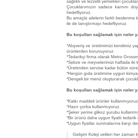
sağlıklı ve lezzetli yemekleri çocukl
Çocuklarımızın sadece karnını doyu
hedefliyoruz.
Bu amaçla ailelerin farklı beslenme k
ile de tanıştırmayı hedefliyoruz.
Bu koşulları sağlamak için neler 
*Alışveriş ve üretimimizi kendimiz y
ürünlerden korunuyoruz.
*Tedarikçi firma olarak Metro Grossma
*Sebze ve meyvelerimizi haftada iki 
*Üretimden servise kadar bütün süreç
*Hergün gıda üretimine uygun kimyasal
*Dengeli bir menü oluşturarak çocukla
Bu koşulları sağlamak için neler 
*Katkı maddeli ürünler kullanmıyoruz
*Hazır çorba kullanmıyoruz.
*Şeker yerine glikoz şurubu kullanmı
*Bir ürünü daha uygun fiyatlı tedarik
*Uygun fiyatlar sunmalarına karşı de
Gelişim Koleji velileri her zaman k