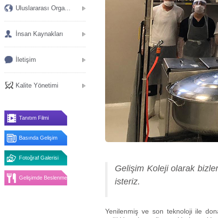
Uluslararası Orga...
İnsan Kaynakları
İletişim
Kalite Yönetimi
Tanıtım Filmi
Basında Gelişim
Fotoğraf Galerisi
Gelişim Koleji olarak bizl
Gelişimde Beslenme
isteriz.
Yenilenmiş ve son teknoloji ile don