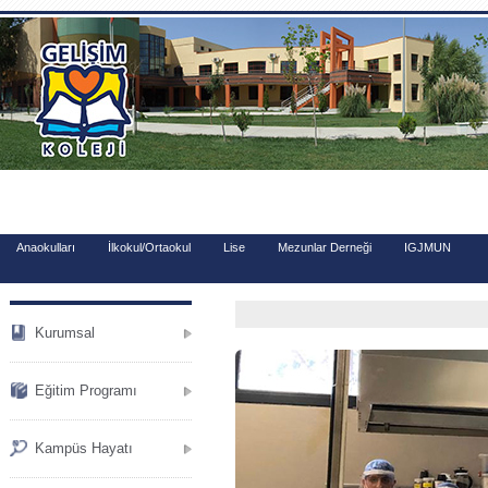
.
Anaokulları
İlkokul/Ortaokul
Lise
Mezunlar Derneği
IGJMUN
Kurumsal
Eğitim Programı
Kampüs Hayatı