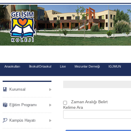
.
Anaokulları
İlkokul/Ortaokul
Lise
Mezunlar Derneği
IGJMUN
Kurumsal
Zaman Aralığı Belirt
Eğitim Programı
Kelime Ara
Kampüs Hayatı