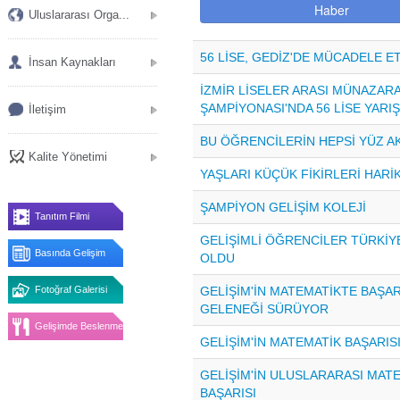
Haber
Uluslararası Orga...
56 LİSE, GEDİZ'DE MÜCADELE ET
İnsan Kaynakları
İZMİR LİSELER ARASI MÜNAZAR
ŞAMPİYONASI'NDA 56 LİSE YARIŞ
İletişim
BU ÖĞRENCİLERİN HEPSİ YÜZ AK
Kalite Yönetimi
YAŞLARI KÜÇÜK FİKİRLERİ HARİ
ŞAMPİYON GELİŞİM KOLEJİ
Tanıtım Filmi
GELİŞİMLİ ÖĞRENCİLER TÜRKİYE
Basında Gelişim
OLDU
GELİŞİM'İN MATEMATİKTE BAŞAR
Fotoğraf Galerisi
GELENEĞİ SÜRÜYOR
Gelişimde Beslenme
GELİŞİM'İN MATEMATİK BAŞARIS
GELİŞİM'İN ULUSLARARASI MAT
BAŞARISI